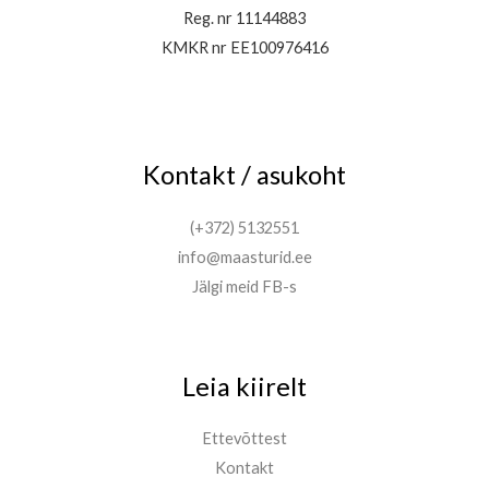
Reg. nr 11144883
KMKR nr EE100976416
Kontakt / asukoht
(+372) 5132551
info@maasturid.ee
Jälgi meid FB-s
Leia kiirelt
Ettevõttest
Kontakt