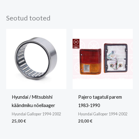
Kaal
0,5 kg
Seotud tooted
Mõõtmed
20 × 10 × 10 cm
Hyundai / Mitsubishi
Pajero tagatuli parem
käändmiku nõellaager
1983-1990
Hyundai Galloper 1994-2002
Hyundai Galloper 1994-2002
25,00
€
20,00
€