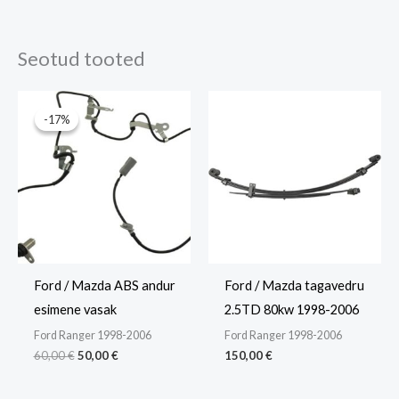
Kaal
1 kg
Seotud tooted
Mõõtmed
34 × 17 × 17 cm
Algne
Praegune
hind
hind
-17%
-17%
oli:
on:
60,00 €.
50,00 €.
Ford / Mazda ABS andur
Ford / Mazda tagavedru
esimene vasak
2.5TD 80kw 1998-2006
Ford Ranger 1998-2006
Ford Ranger 1998-2006
60,00
€
50,00
€
150,00
€