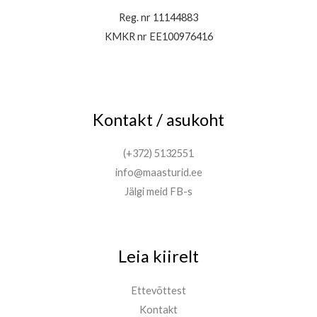
Reg. nr 11144883
KMKR nr EE100976416
Kontakt / asukoht
(+372) 5132551
info@maasturid.ee
Jälgi meid FB-s
Leia kiirelt
Ettevõttest
Kontakt