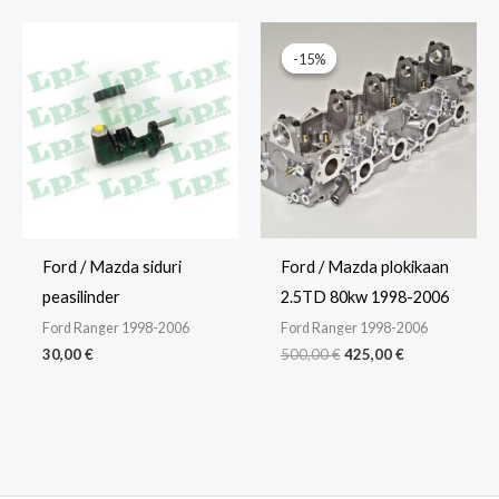
Algne
Praegune
hind
hind
-15%
-15%
oli:
on:
500,00 €.
425,00 €.
Ford / Mazda siduri
Ford / Mazda plokikaan
peasilinder
2.5TD 80kw 1998-2006
Ford Ranger 1998-2006
Ford Ranger 1998-2006
30,00
€
500,00
€
425,00
€