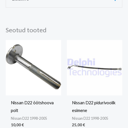
Kaal
0,2 kg
Seotud tooted
Mõõtmed
15 × 10 × 8 cm
Nissan D22 õõtshoova
Nissan D22 pidurivoolik
polt
esimene
Nissan D22 1998-2005
Nissan D22 1998-2005
10,00
€
25,00
€