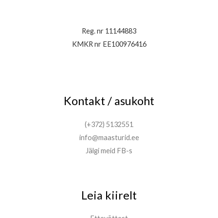
Reg. nr 11144883
KMKR nr EE100976416
Kontakt / asukoht
(+372) 5132551
info@maasturid.ee
Jälgi meid FB-s
Leia kiirelt