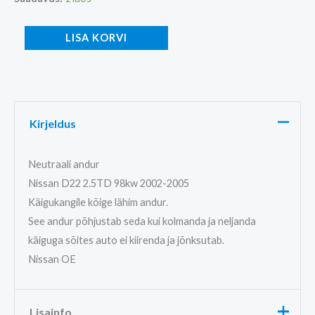
LISA KORVI
Kirjeldus
Neutraali andur
Nissan D22 2.5TD 98kw 2002-2005
Käigukangile kõige lähim andur.
See andur põhjustab seda kui kolmanda ja neljanda
käiguga sõites auto ei kiirenda ja jõnksutab.
Nissan OE
Lisainfo