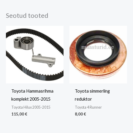
Kaal
1 kg
Seotud tooted
Mõõtmed
55 × 35 × 8 cm
Toyota Hammasrihma
Toyota simmerling
komplekt 2005-2015
reduktor
Toyota Hilux 2005-2015
Toyota 4 Runner
115,00
€
8,00
€