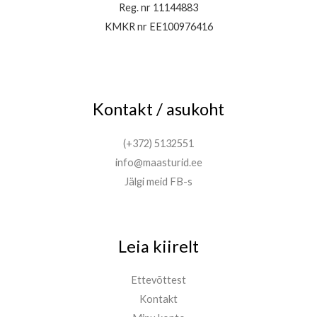
Reg. nr 11144883
KMKR nr EE100976416
Kontakt / asukoht
(+372) 5132551
info@maasturid.ee
Jälgi meid FB-s
Leia kiirelt
Ettevõttest
Kontakt