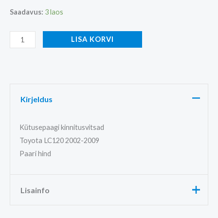
Saadavus:
3 laos
LISA KORVI
Kirjeldus
Kütusepaagi kinnitusvitsad
Toyota LC120 2002-2009
Paari hind
Lisainfo