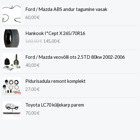
Ford / Mazda ABS andur tagumine vasak
60,00
€
A
P
Hankook I*Cept X 265/70R16
l
r
160,00
€
145,00
€
g
a
n
e
e
g
Ford / Mazda veovõlli ots 2.5TD 80kw 2002-2006
h
u
40,00
€
i
n
n
e
Pidurisadula remont komplekt
d
h
27,00
€
o
i
l
n
i
d
Toyota LC70 küljekarp parem
:
o
70,00
€
1
n
6
:
0
1
,
4