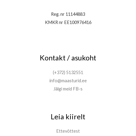
Reg. nr 11144883
KMKR nr EE100976416
Kontakt / asukoht
(+372) 5132551
info@maasturid.ee
Jälgi meid FB-s
Leia kiirelt
Ettevõttest