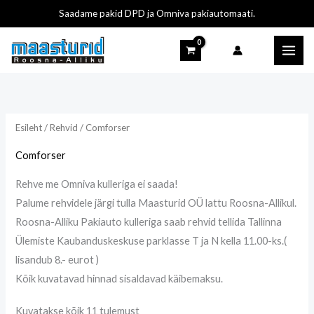
Sisu
Saadame pakid DPD ja Omniva pakiautomaati.
juurde
i
a
n
k
i
s
i
a
Esileht
/
Rehvid
/ Comforser
a
a
Comforser
l
a
n
l
Rehve me Omniva kulleriga ei saada!
e
n
Palume rehvidele järgi tulla Maasturid OÜ lattu Roosna-Allikul.
h
e
Roosna-Alliku Pakiauto kulleriga saab rehvid tellida Tallinna
Ülemiste Kaubanduskeskuse parklasse T ja N kella 11.00-ks.(
i
h
lisandub 8.- eurot )
n
i
Kõik kuvatavad hinnad sisaldavad käibemaksu.
d
n
d
Kuvatakse kõik 11 tulemust