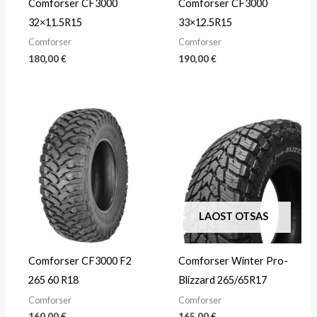
Comforser CF3000
Comforser CF3000
32×11.5R15
33×12.5R15
Comforser
Comforser
180,00
€
190,00
€
LAOST OTSAS
Comforser CF3000 F2
Comforser Winter Pro-
265 60 R18
Blizzard 265/65R17
Comforser
Comforser
160,00
€
165,00
€