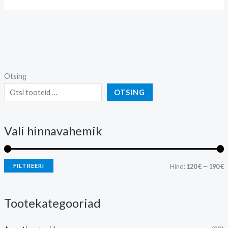
Otsing
OTSING
Vali hinnavahemik
FILTREERI
Hind:
120 €
—
190 €
Tootekategooriad