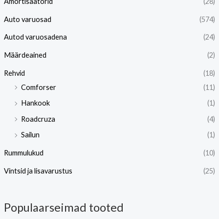
Amortisaatorid
(28)
Auto varuosad
(574)
Autod varuosadena
(24)
Määrdeained
(2)
Rehvid
(18)
Comforser
(11)
Hankook
(1)
Roadcruza
(4)
Sailun
(1)
Rummulukud
(10)
Vintsid ja lisavarustus
(25)
Populaarseimad tooted