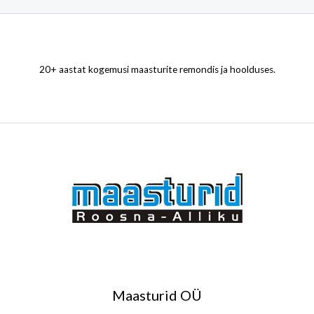
0
5
0
,
0
€
0
.
20+ aastat kogemusi maasturite remondis ja hoolduses.
€
.
Maasturid OÜ